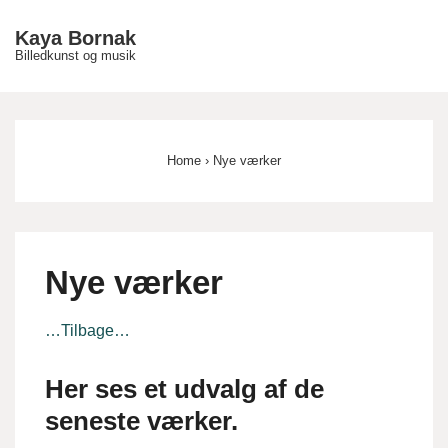
↓
Kaya Bornak
Hop
Billedkunst og musik
ME
til
hovedindhold
Main
Navigation
Home
›
Nye værker
Nye værker
…Tilbage…
Her ses et udvalg af de
seneste værker.