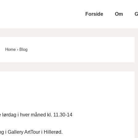
Forside
Om
G
ion
Home
›
Blog
 lørdag i hver måned kl. 11.30-14
ng i Gallery ArtTour i Hillerød.