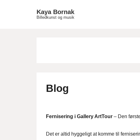
↓
Main
Kaya Bornak
Hop
Billedkunst og musik
Navigat
til
hovedindhold
Blog
Fernisering i Gallery ArtTour
– Den første
Det er altid hyggeligt at komme til ferniseri