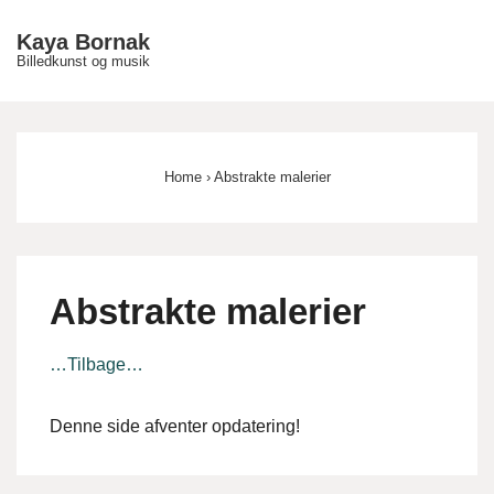
↓
Kaya Bornak
Hop
Billedkunst og musik
ME
til
hovedindhold
Main
Navigation
Home
›
Abstrakte malerier
Abstrakte malerier
…Tilbage…
Denne side afventer opdatering!