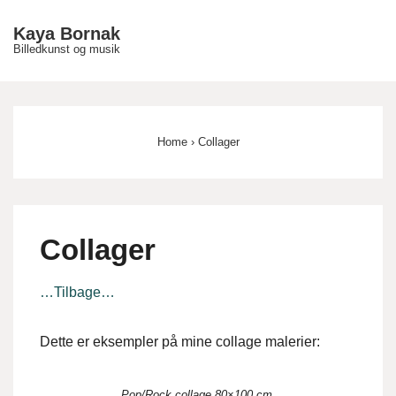
↓
Kaya Bornak
Hop
Billedkunst og musik
ME
til
hovedindhold
Main
Navigation
Home
›
Collager
Collager
…Tilbage…
Dette er eksempler på mine collage malerier:
Pop/Rock collage 80×100 cm.